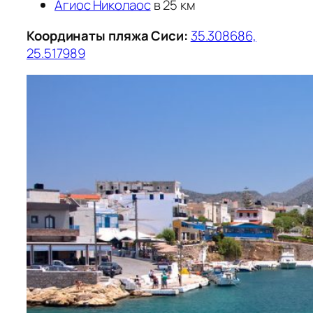
Агиос Николаос
в 25 км
Координаты пляжа Сиси:
35.308686,
25.517989