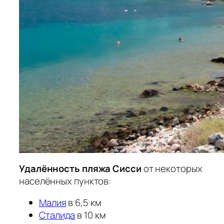
Удалённость пляжа Сисси
от некоторых
населённых пунктов:
Малия
в 6,5 км
Сталида
в 10 км