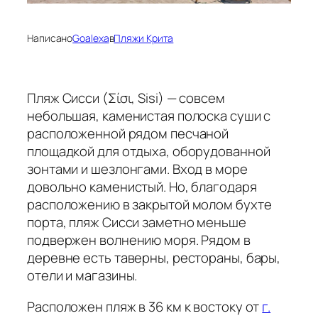
Написано
Goalexa
в
Пляжи Крита
Пляж Сисси (Σίσι, Sisi) — совсем
небольшая, каменистая полоска суши с
расположенной рядом песчаной
площадкой для отдыха, оборудованной
зонтами и шезлонгами. Вход в море
довольно каменистый. Но, благодаря
расположению в закрытой молом бухте
порта, пляж Сисси заметно меньше
подвержен волнению моря. Рядом в
деревне есть таверны, рестораны, бары,
отели и магазины.
Расположен пляж в 36 км к востоку от
г.