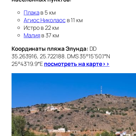
Плака
в 5 км
Агиос Николаос
в 11 км
Истро в 22 км
Малия
в 37 км
Координаты пляжа Элунда:
DD
35.263916, 25.722188. DMS 35°15’50.1″N
25°43’19.9″E
посмотреть на карте>>