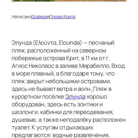
Написано
Goalexa
в
Пляжи Крита
Элунда (Ελούντα, Elounda) — песчаный
пляж, расположенный на северном
побережье острова Крит, в 11 км от г.
Агиос Николаос в заливе Мирабелло. Вход
в море плавный, а благодаря тому, что
пляж закрыт небольшими островами,
здесь не бывает ветра и волн.
Пляж в
курортном посёлке
Элунда
хорошо
оборудован, здесь есть зонтики и
шезлонги, кабинки для переодевания,
душевые, а также неподалёку расположен
туалет. К услугам отдыхающих
предлагаются: водные развлечения,