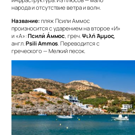
инфраструктура. Из плюсов — мало
народа и отсутствие ветра и волн.
Название:
пляж Псили Аммос
произносится с ударением на второе «И»
и «А»:
Псили́ А́ммос
, греч.
Ψιλή Άμμος
,
англ.
Psili Ammos
. Переводится с
греческого — Мелкий песок.