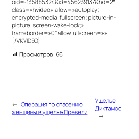
oid=-135885324&id=456239137&hd=2″
class=»hvideo» allow=»autoplay;
encrypted-media; fullscreen; picture-in-
picture; screen-wake-lock;»
frameborder=»0″ allowfullscreen=»»
{/VKVIDEO}
Просмотров:
66
Ущелье
←
Операция по спасению
Диктамос
женщины в ущелье Превели
→