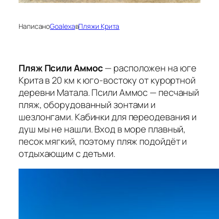
Написано
Goalexa
в
Пляжи Крита
Пляж Псили Аммос
— расположен на юге
Крита в 20 км к юго-востоку от курортной
деревни Матала. Псили Аммос — песчаный
пляж, оборудованный зонтами и
шезлонгами. Кабинки для переодевания и
душ мы не нашли. Вход в море плавный,
песок мягкий, поэтому пляж подойдёт и
отдыхающим с детьми.