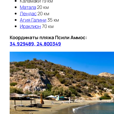
Каламаки 19 км
Матала
20 км
Лендас
20 км
Агия Галини
35 км
Ираклион
70 км
Координаты пляжа Псили Аммос:
34.929489, 24.800349