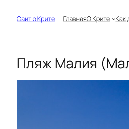
Перейти
к
Сайт о Крите
Главная
О Крите
Как 
содержимому
Пляж Малия (Ма