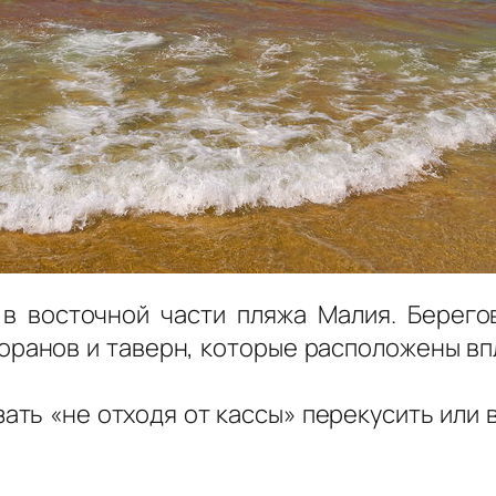
в восточной части пляжа Малия. Берего
торанов и таверн, которые расположены впл
азать «не отходя от кассы» перекусить или 