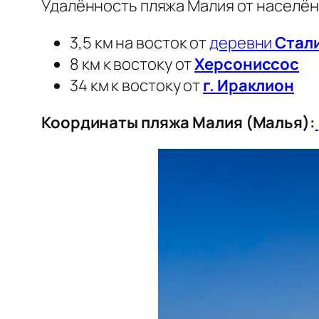
Удалённость пляжа Малия от населён
3,5 км на восток от
деревни
Стал
8 км к востоку от
Херсониссос
34 км к востоку от
г. Ираклион
Координаты пляжа Малия (Малья):