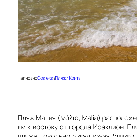
Написано
Goalexa
в
Пляжи Крита
Пляж Малия (Μάλια, Malia) располож
км к востоку от города Ираклион. П
пляжа довольно узкая из-за близко