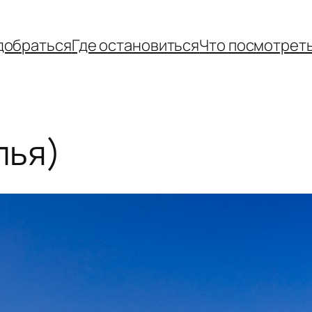
добраться
Где остановиться
Что посмотрет
лья)