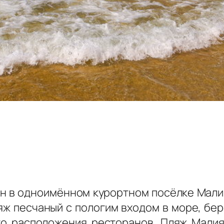
ен в одноимённом курортном посёлке Мали
ляж песчаный с пологим входом в море, бер
го расположения ресторанов.
Пляж Малия