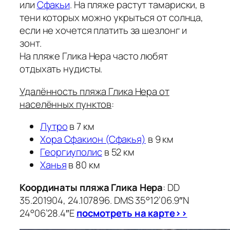
или
Сфакьи
. На пляже растут тамариски, в
тени которых можно укрыться от солнца,
если не хочется платить за шезлонг и
зонт.
На пляже Глика Нера часто любят
отдыхать нудисты.
Удалённость пляжа Глика Нера от
населённых пунктов
:
Лутро
в 7 км
Хора Сфакион (Сфакья)
в 9 км
Георгиуполис
в 52 км
Ханья
в 80 км
Координаты пляжа Глика Нера
: DD
35.201904, 24.107896. DMS 35°12’06.9″N
24°06’28.4″E
посмотреть на карте>>