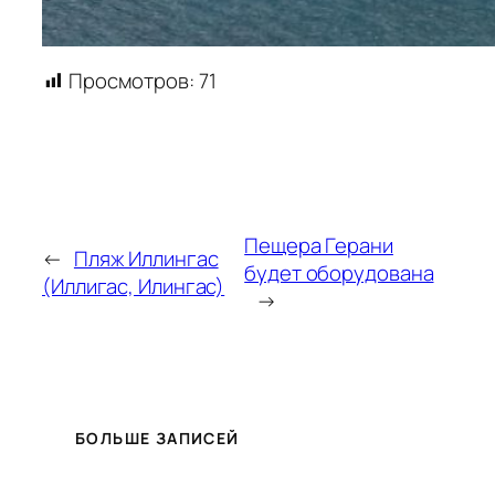
Просмотров:
71
Пещера Герани
←
Пляж Иллингас
будет оборудована
(Иллигас, Илингас)
→
БОЛЬШЕ ЗАПИСЕЙ