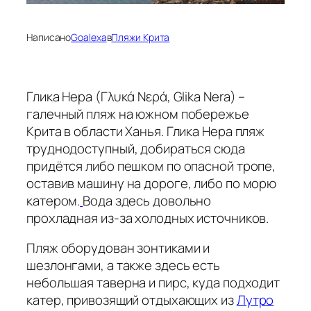
Написано
Goalexa
в
Пляжи Крита
Глика Нера (Γλυκά Νερά, Glika Nera) –
галечный пляж на южном побережье
Крита в области Ханья. Глика Нера пляж
труднодоступный, добираться сюда
придётся либо пешком по опасной тропе,
оставив машину на дороге, либо по морю
катером.
Вода здесь довольно
прохладная из-за холодных источников.
Пляж оборудован зонтиками и
шезлонгами, а также здесь есть
небольшая таверна и пирс, куда подходит
катер, привозящий отдыхающих из
Лутро