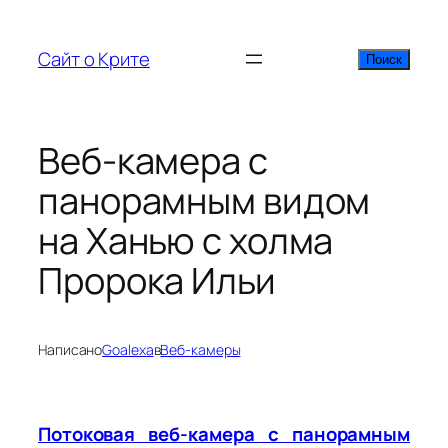
Перейти
к
Сайт о Крите
Поиск
Поиск
содержимому
Веб-камера с
панорамным видом
на Ханью с холма
Пророка Ильи
Написано
Goalexa
в
Веб-камеры
Потоковая веб-камера с панорамным