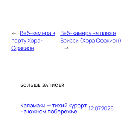
←
Веб-камера в
Веб-камера на пляже
порту Хора-
Врисси (Хора Сфакион)
Сфакион
→
БОЛЬШЕ ЗАПИСЕЙ
Каламаки — тихий курорт
12.07.2026
на южном побережье