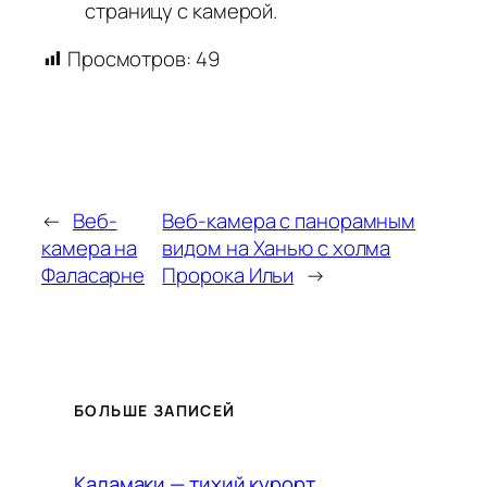
страницу с камерой.
Просмотров:
49
←
Веб-
Веб-камера с панорамным
камера на
видом на Ханью с холма
Фаласарне
Пророка Ильи
→
БОЛЬШЕ ЗАПИСЕЙ
Каламаки — тихий курорт