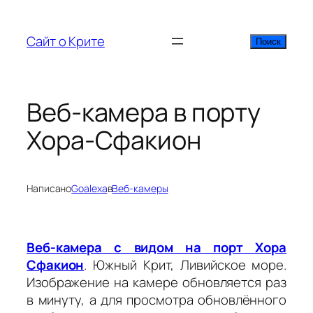
Перейти
к
Сайт о Крите
Поиск
Поиск
содержимому
Веб-камера в порту
Хора-Сфакион
Написано
Goalexa
в
Веб-камеры
Веб-камера с видом на порт Хора
Сфакион
. Южный Крит, Ливийское море.
Изображение на камере обновляется раз
в минуту, а для просмотра обновлённого