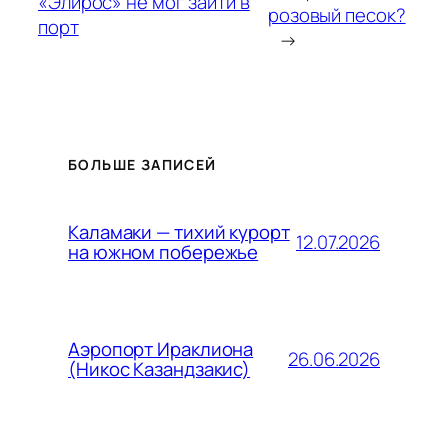
«Элирос» не мог зайти в
розовый песок?
порт
→
БОЛЬШЕ ЗАПИСЕЙ
Каламаки — тихий курорт
12.07.2026
на южном побережье
Аэропорт Ираклиона
26.06.2026
(Никос Казандзакис)