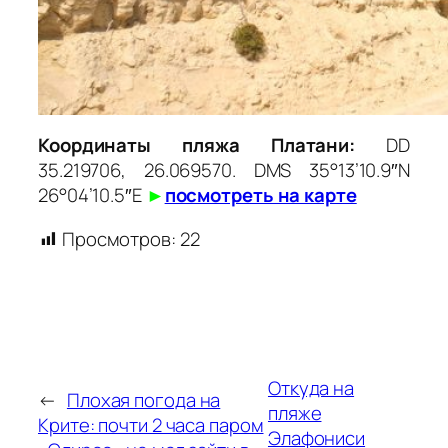
Координаты пляжа Платани:
DD
35.219706, 26.069570. DMS 35°13’10.9″N
26°04’10.5″E
►
посмотреть на карте
Просмотров:
22
Откуда на
←
Плохая погода на
пляже
Крите: почти 2 часа паром
Элафониси