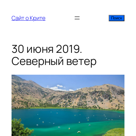
Перейти
к
Сайт о Крите
Поиск
Поиск
содержимому
30 июня 2019.
Северный ветер