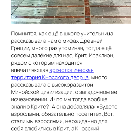
Помнится, как ещё в школе учительница
рассказывала нам о мифах Древней
Греции, много раз упоминая, тогда ещё
совсем далёкие для нас, Крит, Ираклион,
рядом с которым находится
впечатляющая
археологическая
территория Кносского дворца
, много
рассказывала о высокоразвитой
Минойской цивилизации, о загадочном её
исчезновении. И что мы тогда вообще
знали о Крите?! А она добавляла: «Будете
взрослыми, обязательно посетите».
Вот,
стали мы взрослыми, неожиданно для
себя влюбились в Крит, а Кносский