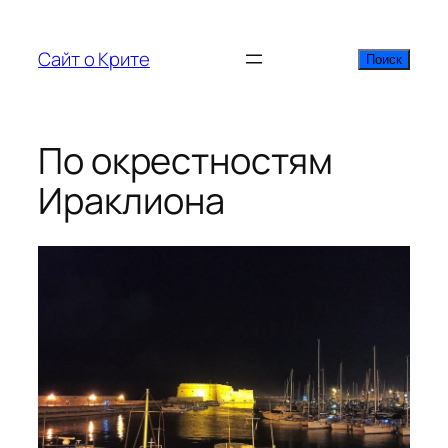
Перейти
к
Сайт о Крите
Поиск
Поиск
содержимому
По окрестностям
Ираклиона