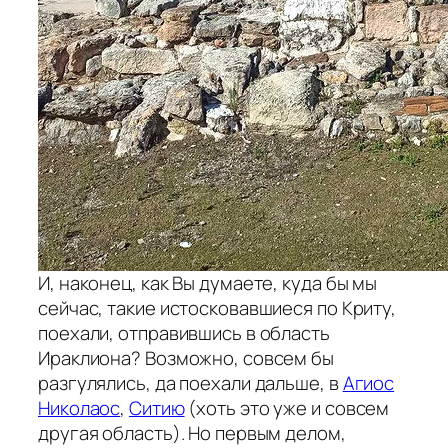
И, наконец, как Вы думаете, куда бы мы
сейчас, такие истосковавшиеся по Криту,
поехали, отправившись в область
Ираклиона? Возможно, совсем бы
разгулялись, да поехали дальше, в
Агиос
Николаос
,
Ситию
(хоть это уже и совсем
другая область). Но первым делом,