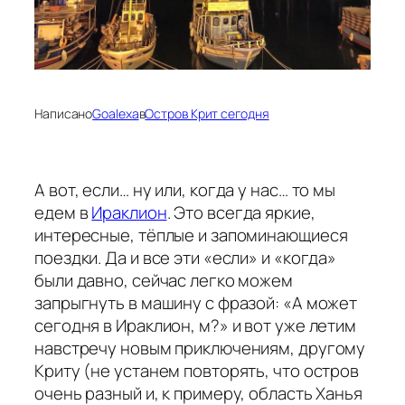
Написано
Goalexa
в
Остров Крит сегодня
А вот, если… ну или, когда у нас… то мы
едем в
Ираклион
. Это всегда яркие,
интересные, тёплые и запоминающиеся
поездки. Да и все эти «если» и «когда»
были давно, сейчас легко можем
запрыгнуть в машину с фразой: «А может
сегодня в Ираклион, м?» и вот уже летим
навстречу новым приключениям, другому
Криту (не устанем повторять, что остров
очень разный и, к примеру, область Ханья