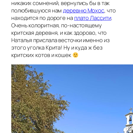
никаких сомнений, вернулись бы в так
полюбившуюся нам
деревню Мохос
, что
находится по дороге на
плато Лассити
.
Очень колоритная, по-настоящему
критская деревня, и как здорово, что
Наталья прислала весточки именно из
этого уголка Крита! Ну и куда ж без
критских котов и кошек