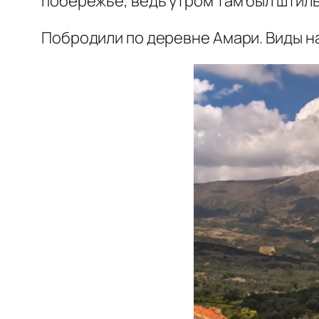
побережье, ведь утром там был штиль
Побродили по деревне Амари. Виды н