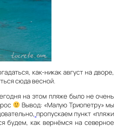
гадаться, как-никак август на дворе,
уться сюда весной.
егодня на этом пляже было не очень
прос
Вывод: «Малую Триопетру» мы
довательно,
пропускаем пункт «пляжи
ся будем, как вернёмся на северное