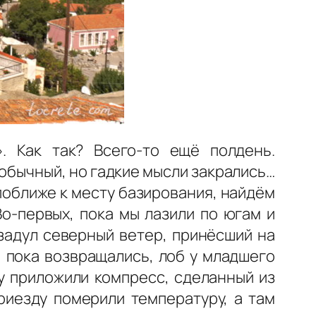
. Как так? Всего-то ещё полдень.
— обычный, но гадкие мысли закрались…
 поближе к месту базирования, найдём
Во-первых, пока мы лазили по югам и
задул северный ветер, принёсший на
, пока возвращались, лоб у младшего
у приложили компресс, сделанный из
риезду померили температуру, а там