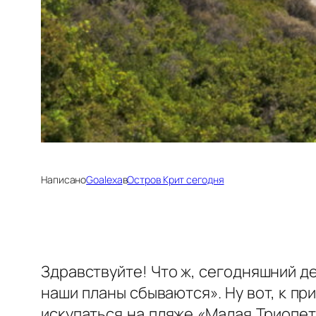
Написано
Goalexa
в
Остров Крит сегодня
Здравствуйте! Что ж, сегодняшний 
наши планы сбываются». Ну вот, к пр
искупаться на пляже «Малая Триопет