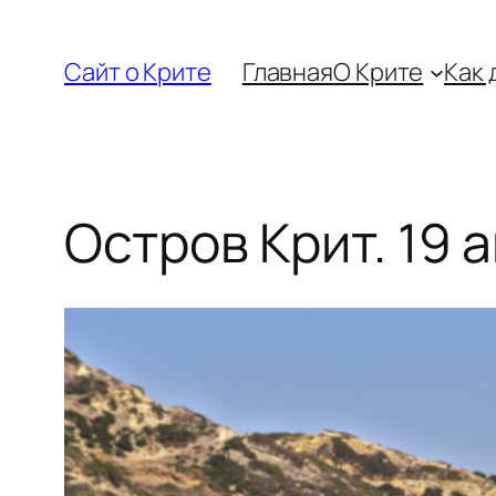
Перейти
к
Сайт о Крите
Главная
О Крите
Как 
содержимому
Остров Крит. 19 