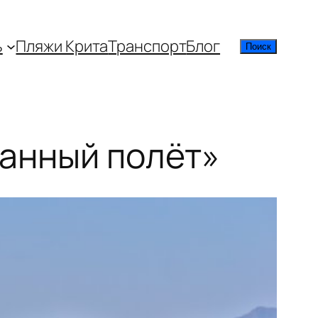
ь
Пляжи Крита
Транспорт
Блог
Поиск
Поиск
ванный полёт»