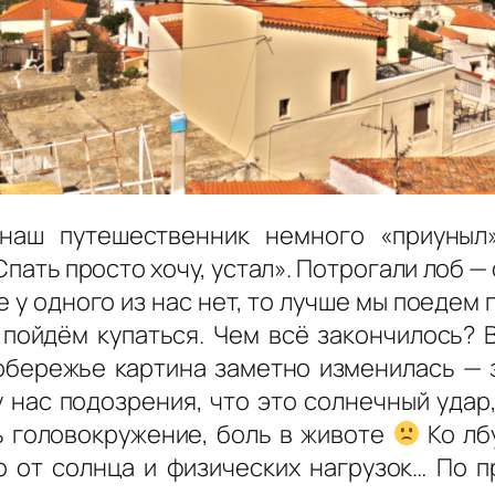
наш путешественник немного «приуныл»
«Спать просто хочу, устал». Потрогали лоб 
не у одного из нас нет, то лучше мы поедем
о пойдём купаться. Чем всё закончилось? 
обережье картина заметно изменилась — 
у нас подозрения, что это солнечный удар
ь головокружение, боль в животе
Ко лб
о от солнца и физических нагрузок… По п