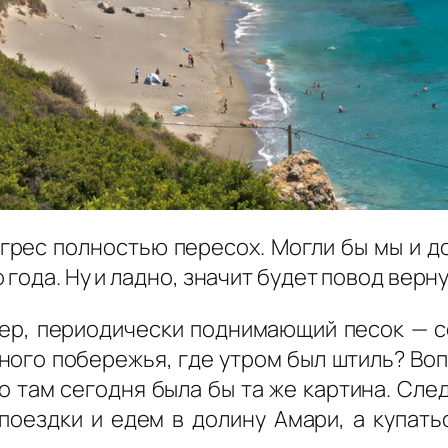
игрес полностью пересох.
Могли бы мы и до
года. Ну и ладно, значит будет повод верн
ер, периодически поднимающий песок — с
ного побережья, где утром был штиль? Во
о там сегодня была бы та же картина. Сле
оездки и едем в долину Амари, а купать