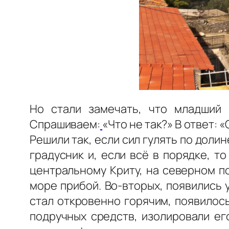
Но стали замечать, что младший 
Спрашиваем:
«Что не так?» В ответ: 
Решили так, если сил гулять по доли
градусник и, если всё в порядке, т
центральному Криту, на северном п
море прибой. Во-вторых, появились 
стал откровенно горячим, появилос
подручных средств, изолировали ег