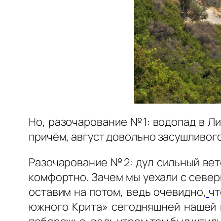
Но, разочарование №1: водопад в Л
причём, август довольно засушливого 
Разочарование №2: дул сильный вет
комфортно. Зачем мы уехали с север
оставим на потом, ведь очевидно,
чт
южного Крита» сегодняшней нашей п