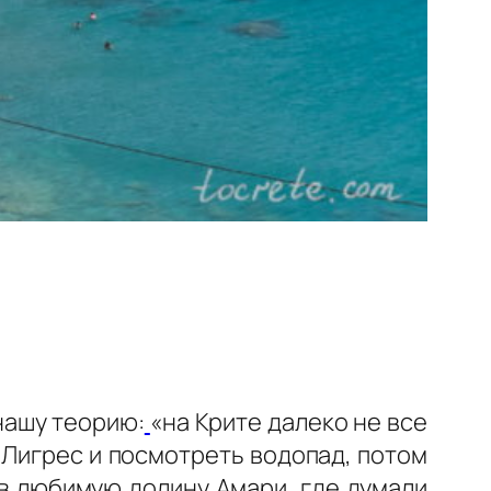
нашу теорию:
«на Крите далеко не все
ж Лигрес и посмотреть водопад, потом
 в любимую долину Амари,
где думали