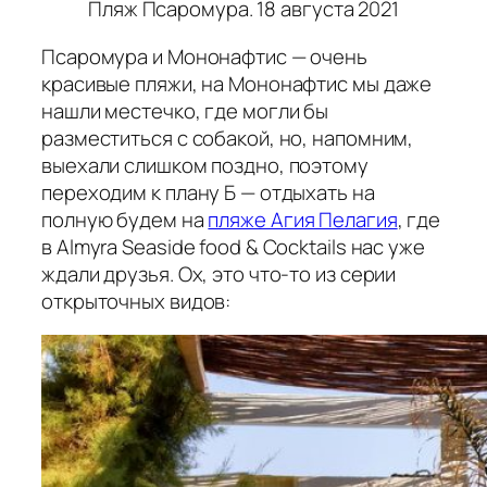
Пляж Псаромура. 18 августа 2021
Псаромура и Мононафтис — очень
красивые пляжи, на Мононафтис мы даже
нашли местечко, где могли бы
разместиться с собакой, но, напомним,
выехали слишком поздно, поэтому
переходим к плану Б — отдыхать на
полную будем на
пляже Агия Пелагия
, где
в Almyra Seaside food & Cocktails нас уже
ждали друзья. Ох, это что-то из серии
открыточных видов: