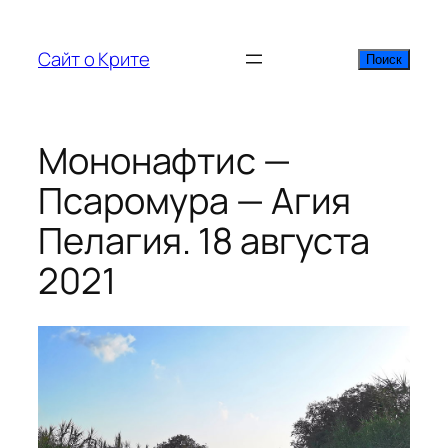
Перейти
к
Сайт о Крите
Поиск
Поиск
содержимому
Мононафтис —
Псаромура — Агия
Пелагия. 18 августа
2021