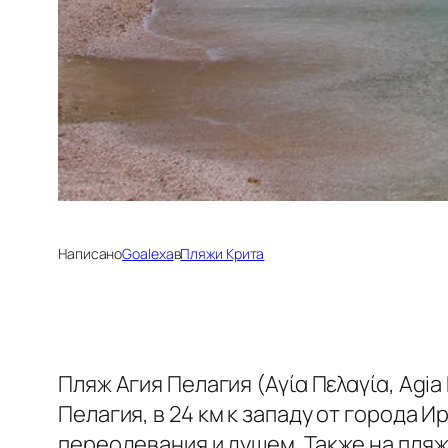
Написано
Goalexa
в
Пляжи Крита
Пляж Агия Пелагия (Αγία Πελαγία, Agi
Пелагия, в 24 км к западу от города 
переодевания и душем.
Также на пля