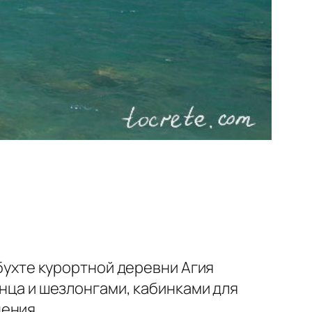
 бухте курортной деревни Агия
лнца и шезлонгами, кабинками для
ения.