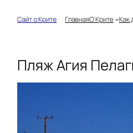
Перейти
к
Сайт о Крите
Главная
О Крите
Как 
содержимому
Пляж Агия Пелаг