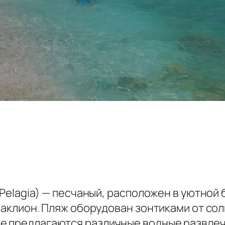
a Pelagia) — песчаный, расположен в уютной
Ираклион. Пляж оборудован зонтиками от со
же предлагаются различные водные развлеч