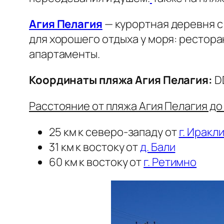
Агия Пелагия
— курортная деревня с
для хорошего отдыха у моря: рестора
апартаменты.
Координаты пляжа Агия Пелагия:
DD
Расстояние от пляжа Агия Пелагия до
25 км к северо-западу от
г. Иракл
31 км к востоку от
д. Бали
60 км к востоку от
г. Ретимно