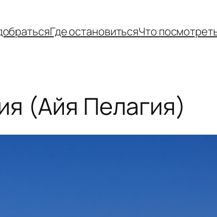
добраться
Где остановиться
Что посмотрет
ия (Айя Пелагия)