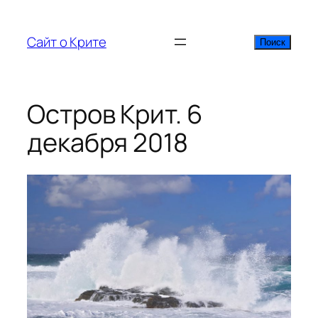
Перейти
к
Сайт о Крите
Поиск
Поиск
содержимому
Остров Крит. 6
декабря 2018