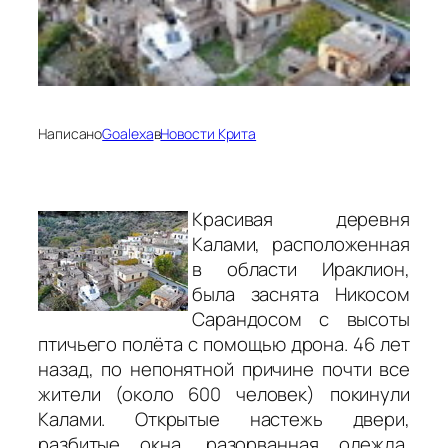
Написано
Goalexa
в
Новости Крита
Красивая деревня
Калами, расположенная
в области Ираклион,
была заснята Никосом
Сарандосом с высоты
птичьего полёта с помощью дрона. 46 лет
назад, по непонятной причине почти все
жители (около 600 человек) покинули
Калами. Открытые настежь двери,
разбитые окна, разорванная одежда,