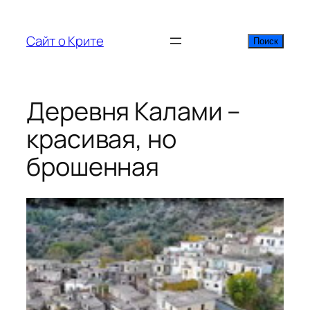
Перейти
к
Сайт о Крите
Поиск
Поиск
содержимому
Деревня Калами –
красивая, но
брошенная