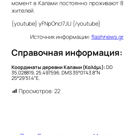
момент в Калами постоянно проживают 8
жителей.
{youtube} yFNpOncI7JU {/youtube}
Источник информации:
flashnews.gr
Справочная информация:
Координаты деревни Калами (Καλάμι):
DD
35.028819, 25.497596. DMS 35°01’43.8″N
25°29’51.4″E.
Просмотров:
22