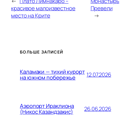
←
Плато Лимнакаро –
Монастырь
красивое малоизвестное
Превели
место на Крите
→
БОЛЬШЕ ЗАПИСЕЙ
Каламаки — тихий курорт
12.07.2026
на южном побережье
Аэропорт Ираклиона
26.06.2026
(Никос Казандзакис)