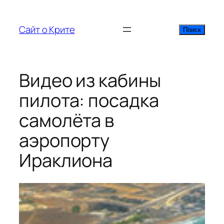
Перейти
к
Сайт о Крите
Поиск
Поиск
содержимому
Видео из кабины
пилота: посадка
самолёта в
аэропорту
Ираклиона