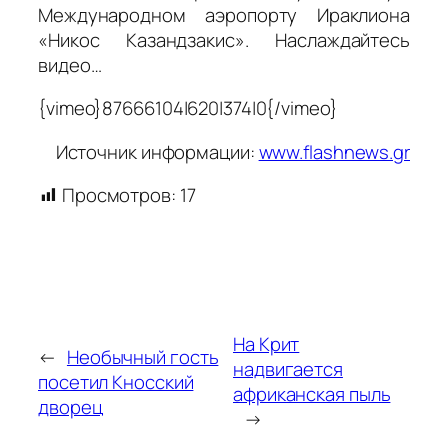
Международном аэропорту Ираклиона
«Никос Казандзакис». Наслаждайтесь
видео…
{vimeo}87666104|620|374|0{/vimeo}
Источник информации:
www.flashnews.gr
Просмотров:
17
На Крит
←
Необычный гость
надвигается
посетил Кносский
африканская пыль
дворец
→