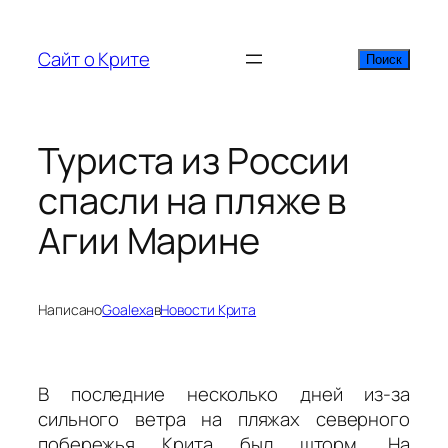
Перейти
к
Сайт о Крите
Поиск
Поиск
содержимому
Туриста из России
спасли на пляже в
Агии Марине
Написано
Goalexa
в
Новости Крита
В последние несколько дней из-за
сильного ветра на пляжах северного
побережья Крита был шторм. На