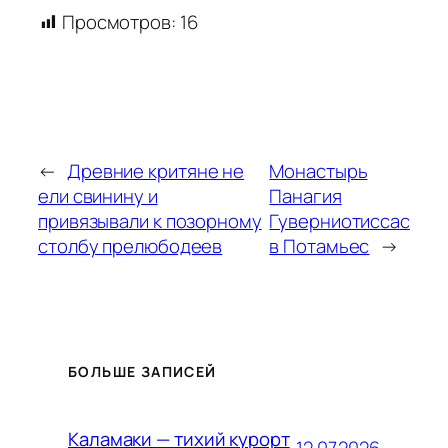
Просмотров:
16
←
Древние критяне не
Монастырь
ели свинину и
Панагия
привязывали к позорному
Гуверниотиссас
столбу прелюбодеев
в Потамьес
→
БОЛЬШЕ ЗАПИСЕЙ
Каламаки — тихий курорт