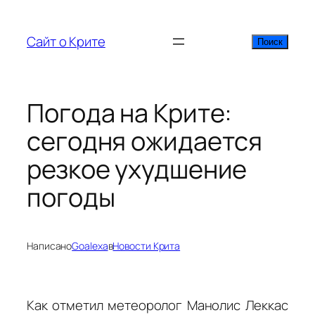
Перейти
к
Сайт о Крите
Поиск
Поиск
содержимому
Погода на Крите:
сегодня ожидается
резкое ухудшение
погоды
Написано
Goalexa
в
Новости Крита
Как отметил метеоролог Манолис Леккас