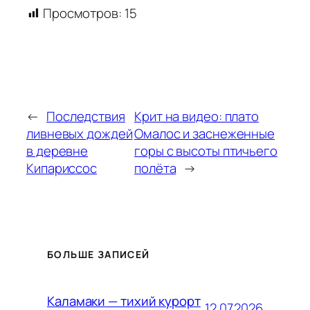
Просмотров:
15
←
Последствия
Крит на видео: плато
ливневых дождей
Омалос и заснеженные
в деревне
горы с высоты птичьего
Кипариссос
полёта
→
БОЛЬШЕ ЗАПИСЕЙ
Каламаки — тихий курорт
12.07.2026