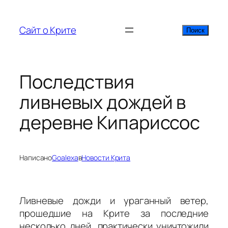
Перейти
к
Сайт о Крите
Поиск
Поиск
содержимому
Последствия
ливневых дождей в
деревне Кипариссос
Написано
Goalexa
в
Новости Крита
Ливневые дожди и ураганный ветер,
прошедшие на Крите за последние
несколько дней, практически уничтожили