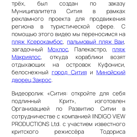
трёх, был создан по заказу
Муниципалитета Сития в рамках
рекламного проекта для продвижения
региона в туристической сфере. С
помощью этого видео мы переносимся на
пляж Ксерокамбос
,
пальмовый пляж Ваи
,
загадочный
Мохлос
, Палекастро,
пляж
Макриялос
, откуда кораблики возят
отдыхающих на островок Куфониси,
белоснежный
город Сития
и
Минойский
дворец Закрос
.
Видеоролик «Сития: откройте для себя
подлинный Крит», изготовлен
Организацией по Развитию Ситии в
сотрудничестве с компанией IINDIGO VIEW
PRODUCTIONS Ltd. с участием известного
критского режиссёра Тодориса