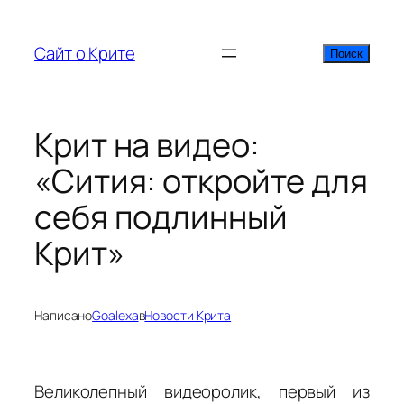
Перейти
к
Сайт о Крите
Поиск
Поиск
содержимому
Крит на видео:
«Сития: откройте для
себя подлинный
Крит»
Написано
Goalexa
в
Новости Крита
Великолепный видеоролик, первый из