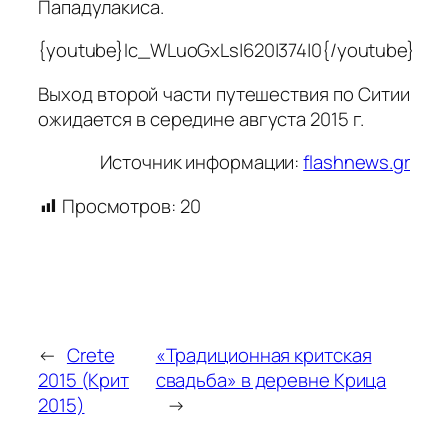
Пападулакиса.
{youtube}Ic_WLuoGxLs|620|374|0{/youtube}
Выход второй части путешествия по Ситии
ожидается в середине августа 2015 г.
Источник информации:
flashnews.gr
Просмотров:
20
←
Crete
«Традиционная критская
2015 (Крит
свадьба» в деревне Крица
2015)
→