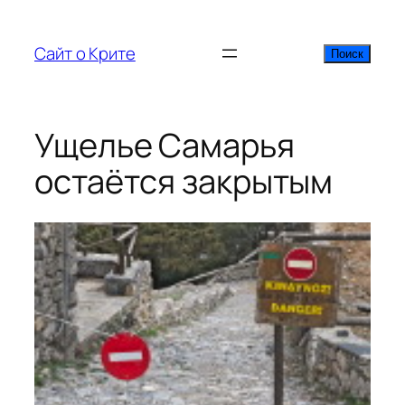
Перейти
к
Сайт о Крите
Поиск
Поиск
содержимому
Ущелье Самарья
остаётся закрытым