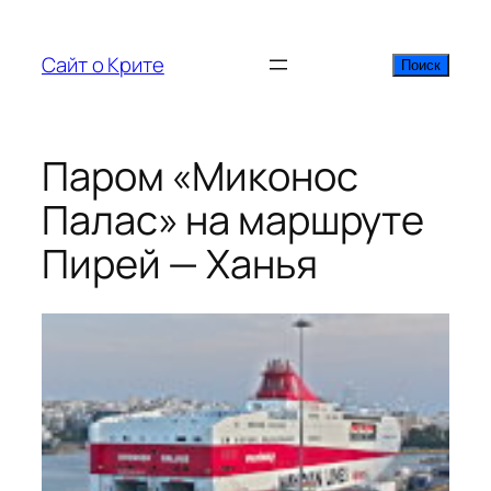
Перейти
к
Сайт о Крите
Поиск
Поиск
содержимому
Паром «Миконос
Палас» на маршруте
Пирей — Ханья