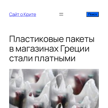
Перейти
к
Сайт о Крите
Поиск
Поиск
содержимому
Пластиковые пакеты
в магазинах Греции
стали платными