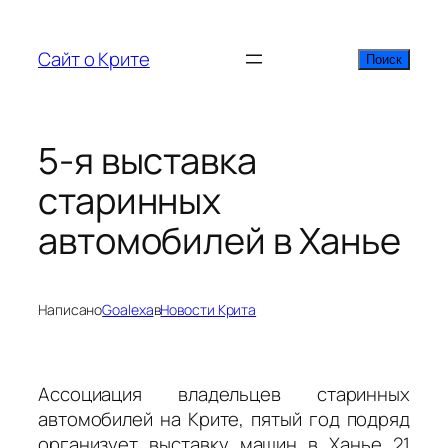
Перейти
к
Сайт о Крите
Поиск
Поиск
содержимому
5-я выставка
старинных
автомобилей в Ханье
Написано
Goalexa
в
Новости Крита
Ассоциация владельцев старинных
автомобилей на Крите, пятый год подряд
организует выставку машин в Ханье 21