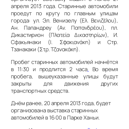
апреля 2013 года. Старинные автомобили
проедут по кругу по главным улицам
города: ул. Эл. Венизелу (Ελ. Βενιζέλου),
Ан. Папандреу (Αν. Παπανδρέου), пл.
Дикастирион (Πλατεία Δικαστηρίων), И.
Сфакьянаки (Ι. Σφακιανάκη) и Стр.
Тзанакаки (Στρ. Τζανακάκη).
Пробег старинных автомобилей начнётся
в 11:30 и продлится 2 часа
.
Во время
пробега, вышеуказанные улицы будут
закрыты для движения других
транспортных средств.
Днём ранее, 20 апреля 2013 года, будет
организована выставка старинных
автомобилей в 16:00 в Парке Ханьи.