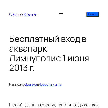
Перейти
к
Сайт о Крите
Поиск
Поиск
содержимому
Бесплатный вход в
аквапарк
Лимнуполис 1 июня
2013 г.
Написано
Goalexa
в
Новости Крита
Целый день веселья, игр и отдыха, как