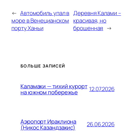
←
Автомобиль упал в
Деревня Калами –
море в Венецианском
красивая, но
порту Ханьи
брошенная
→
БОЛЬШЕ ЗАПИСЕЙ
Каламаки — тихий курорт
12.07.2026
на южном побережье
Аэропорт Ираклиона
26.06.2026
(Никос Казандзакис)