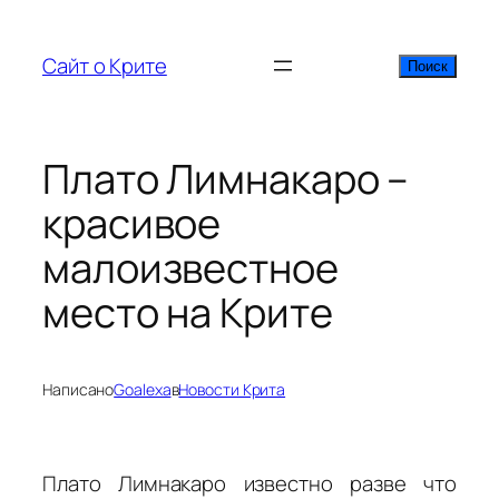
Перейти
к
Сайт о Крите
Поиск
Поиск
содержимому
Плато Лимнакаро –
красивое
малоизвестное
место на Крите
Написано
Goalexa
в
Новости Крита
Плато Лимнакаро известно разве что