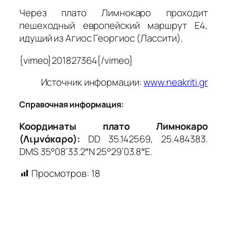
Через плато Лимнокаро проходит
пешеходный европейский маршрут Е4,
идущий из Агиос Георгиос (Лассити).
{vimeo}201827364{/vimeo}
Источник информации:
www.neakriti.gr
Справочная информация:
Координаты плато Лимнокаро
(Λιμνάκαρο):
DD 35.142569, 25.484383.
DMS 35°08’33.2″N 25°29’03.8″E.
Просмотров:
18