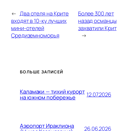
←
Два отеля на Крите
Более 300 лет
входят в 10-ку лучших
назад османцы
мини-отелей
захватили Крит
Средиземноморья
→
БОЛЬШЕ ЗАПИСЕЙ
Каламаки — тихий курорт
12.07.2026
на южном побережье
Аэропорт Ираклиона
26.06.2026