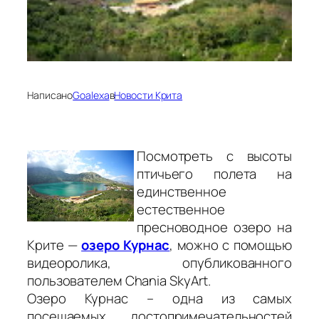
Написано
Goalexa
в
Новости Крита
Посмотреть с высоты
птичьего полета на
единственное
естественное
пресноводное озеро на
Крите —
озеро Курнас
, можно с помощью
видеоролика, опубликованного
пользователем Chania SkyArt.
Озеро Курнас – одна из самых
посещаемых достопримечательностей