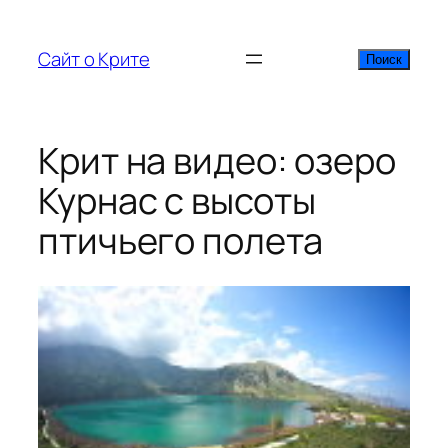
Перейти
к
Сайт о Крите
Поиск
Поиск
содержимому
Крит на видео: озеро
Курнас с высоты
птичьего полета