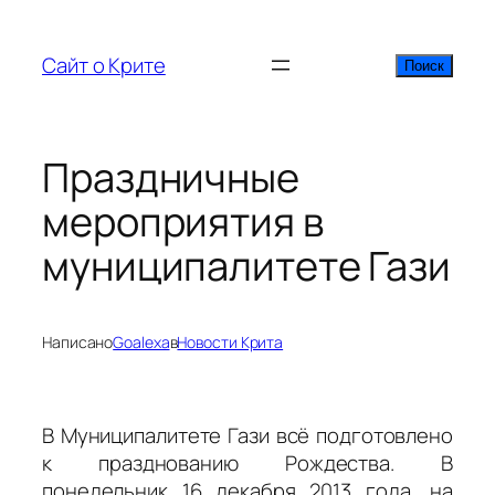
Перейти
к
Сайт о Крите
Поиск
Поиск
содержимому
Праздничные
мероприятия в
муниципалитете Гази
Написано
Goalexa
в
Новости Крита
В Муниципалитете Гази всё подготовлено
к празднованию Рождества. В
понедельник 16 декабря 2013 года, на