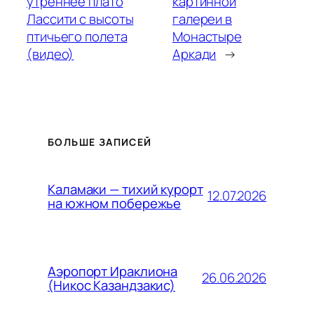
утреннее плато
картинной
Лассити с высоты
галереи в
птичьего полета
Монастыре
(видео)
Аркади
→
БОЛЬШЕ ЗАПИСЕЙ
Каламаки — тихий курорт
12.07.2026
на южном побережье
Аэропорт Ираклиона
26.06.2026
(Никос Казандзакис)