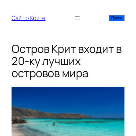
Перейти
к
Сайт о Крите
Поиск
Поиск
содержимому
Остров Крит входит в
20-ку лучших
островов мира