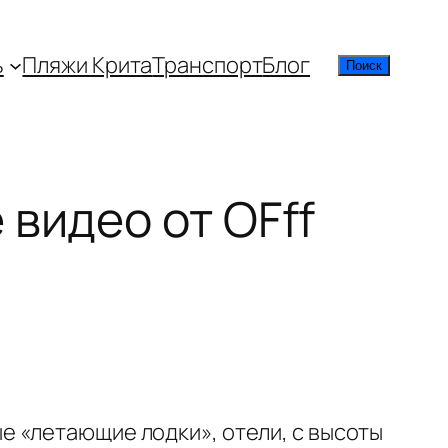
ь
Пляжи Крита
Транспорт
Блог
Поиск
Поиск
видео от OFff
 «летающие лодки», отели, с высоты