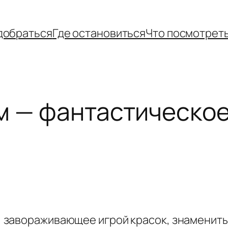
добраться
Где остановиться
Что посмотрет
м — фантастическое 
,
завораживающее игрой красок, знаменитые