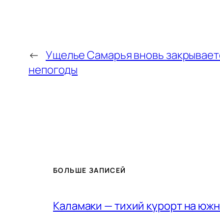
←
Ущелье Самарья вновь закрываетс
непогоды
БОЛЬШЕ ЗАПИСЕЙ
Каламаки — тихий курорт на юж