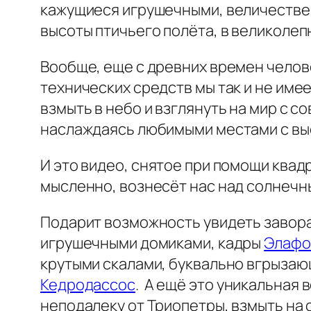
кажущиеся игрушечными, величестве
высоты птичьего полёта, в великолеп
Вообще, еще с древних времен челове
технических средств мы так и не име
взмыть в небо и взглянуть на мир с 
наслаждаясь любимыми местами с выс
И это видео, снятое при помощи квадр
мысленно, вознесёт нас над солнеч
Подарит возможность увидеть заво
игрушечными домиками, кадры
Элафо
крутыми скалами, буквально вгрызаю
Кедродассос
. А ещё это уникальная
неподалеку от Триопетры, взмыть на