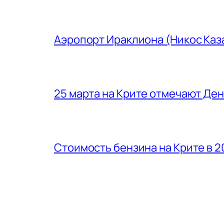
Аэропорт Ираклиона (Никос Каз
25 марта на Крите отмечают Де
Стоимость бензина на Крите в 2