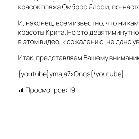
красок пляжа Омброс Ялос и, по-нас
И, наконец, всем известно, что ни ка
красоты Крита. Но это девятиминутно
в этом видео, к сожалению, не дано 
Итак, представляем Вашему вниманию
{youtube}ymaja7xOnqs{/youtube}
Просмотров:
19