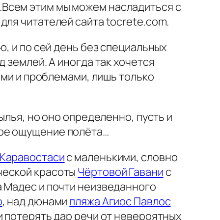
…Всем этим мы можем насладиться с
для читателей сайта tocrete.com.
ю, и по сей день без специальных
 землей. А иногда так хочется
ами и проблемами, лишь только
ылья, но оно определенно, пусть и
ное ощущение полёта…
 Каравостаси
с маленькими, словно
ческой красоты
Чёртовой Гавани
с
а Мадес и почти неизведанного
о
, над дюнами
пляжа Агиос Павлос
и потерять дар речи от невероятных