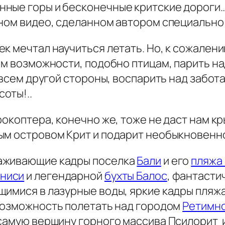
нные горы и бесконечные критские дороги
ном видео, сделанном автором специально 
к мечтал научиться летать. Но, к сожалени
ем возможности, подобно птицам, парить над
совсем другой стороны, воспарить над забот
оты!..
окоптера, конечно же, тоже не даст нам кр
ным островом Крит и подарит необыкновен
раживающие кадры поселка
Бали
и его
пляжа
ниси
и легендарной
бухты Балос
, фантасти
щимися в лазурные воды, яркие кадры пляж
 возможность полетать над городом
Ретимн
 самую вершину горного массива Псилорит 