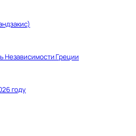
андзакис)
нь Независимости Греции
026 году