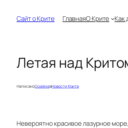
Перейти
к
Сайт о Крите
Главная
О Крите
Как 
содержимому
Летая над Крито
Написано
Goalexa
в
Новости Крита
Невероятно красивое лазурное море