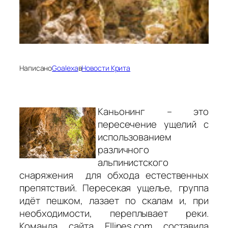
Написано
Goalexa
в
Новости Крита
Каньонинг – это
пересечение ущелий с
использованием
различного
альпинистского
снаряжения для обхода естественных
препятствий. Пересекая ущелье, группа
идёт пешком, лазает по скалам и, при
необходимости, переплывает реки.
Команда сайта Ellines.com составила