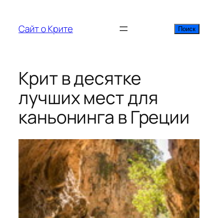
Перейти
к
Сайт о Крите
Поиск
Поиск
содержимому
Крит в десятке
лучших мест для
каньонинга в Греции