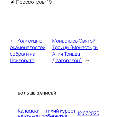
Просмотров:
19
←
Коллекцию
Монастырь Святой
окаменелостей
Троицы (Монастырь
собрали на
Агия Триада
Псилорите
Дзагоролон)
→
БОЛЬШЕ ЗАПИСЕЙ
Каламаки — тихий курорт
12.07.2026
на южном побережье