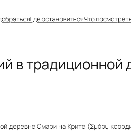
добраться
Где остановиться
Что посмотрет
ий в традиционной 
ой деревне Смари на Крите (Σμάρι, координ