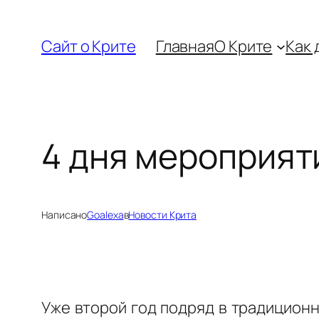
Перейти
к
Сайт о Крите
Главная
О Крите
Как 
содержимому
4 дня мероприят
Написано
Goalexa
в
Новости Крита
Уже второй год подряд в традиционн