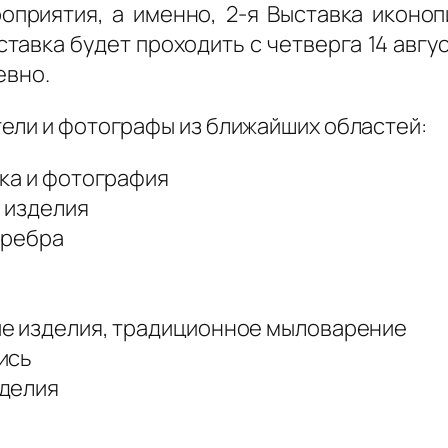
оприятия, а именно, 2-я Выставка иконоп
авка будет проходить с четверга 14 август
евно.
ели и фотографы из ближайших областей:
ика и фотография
 изделия
еребра
ые изделия, традиционное мыловарение
ись
зделия