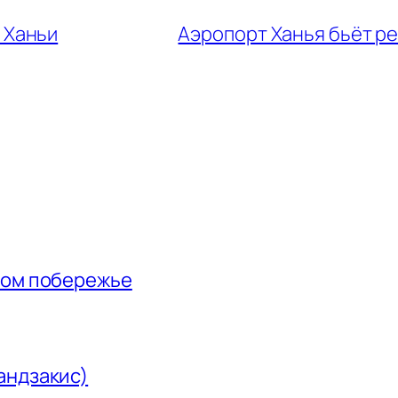
 Ханьи
Аэропорт Ханья бьёт ре
ном побережье
андзакис)