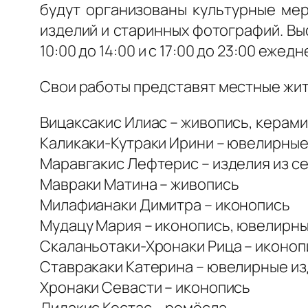
будут организованы культурные мер
изделий и старинных фотографий. Выст
10:00 до 14:00 и с 17:00 до 23:00 ежедн
Свои работы представят местные жит
Вицаксакис Илиас – живопись, керам
Каликаки-Кутраки Ирини – ювелирные
Маравгакис Лефтерис – изделия из с
Мавраки Матина – живопись
Милафианаки Димитра – иконопись
Мудацу Мария – иконопись, ювелирн
Скаланьотаки-Хронаки Рица – иконоп
Ставракаки Катерина – ювелирные и
Хронаки Севасти – иконопись