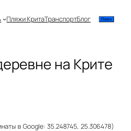
ь
Пляжи Крита
Транспорт
Блог
Поиск
Поиск
деревне на Крите
аты в Google: 35.248745, 25.306478)