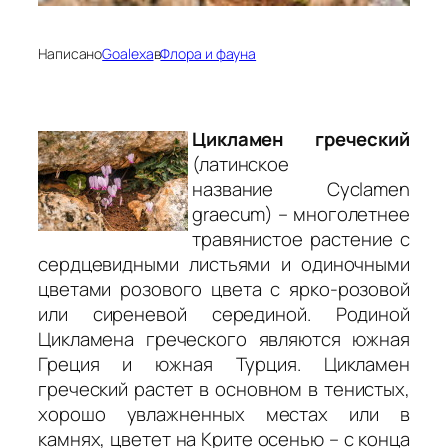
Написано
Goalexa
в
Флора и фауна
Цикламен греческий
(латинское
название Cyclamen
graecum) – многолетнее
травянистое растение с
сердцевидными листьями и одиночными
цветами розового цвета с ярко-розовой
или сиреневой серединой. Родиной
Цикламена греческого являются южная
Греция и южная Турция. Цикламен
греческий растет в основном в тенистых,
хорошо увлажненных местах или в
камнях, цветет на Крите осенью – с конца