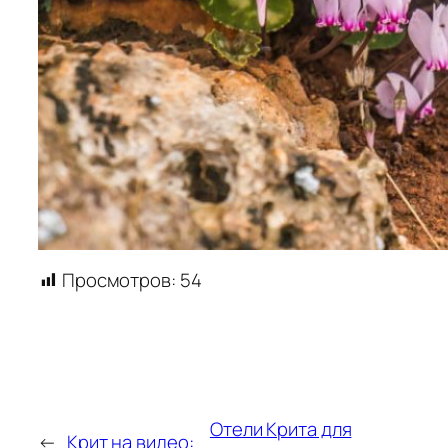
Просмотров:
54
Отели Крита для
←
Крит на видео: