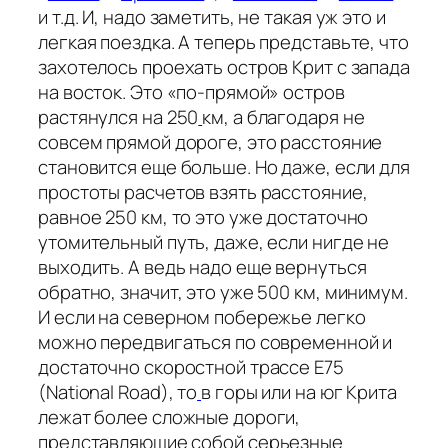
и т.д. И, надо заметить, не такая уж это и
легкая поездка. А теперь представьте, что
захотелось проехать остров Крит с запада
на восток. Это «по-прямой» остров
растянулся на 250
км, а благодаря не
совсем прямой дороге, это расстояние
становится еще больше. Но даже, если для
простоты расчетов взять расстояние,
равное 250 км, то это уже достаточно
утомительный путь, даже, если нигде не
выходить. А ведь надо еще вернуться
обратно, значит, это уже 500 км, минимум.
И если на северном побережье легко
можно передвигаться по современной и
достаточно скоростной трассе E75
(National Road), то
в горы или на юг Крита
лежат более сложные дороги,
представляющие собой серьезные