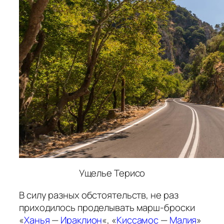
Ущелье Терисо
В силу разных обстоятельств, не раз
приходилось проделывать марш-броски
«
Ханья
—
Ираклион
«, «
Киссамос
—
Малия
»