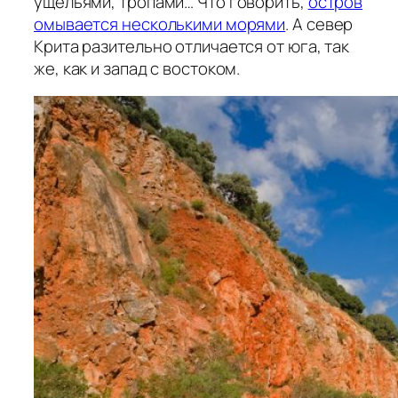
ущельями, тропами… Что говорить,
остров
омывается несколькими морями
. А север
Крита разительно отличается от юга, так
же, как и запад с востоком.