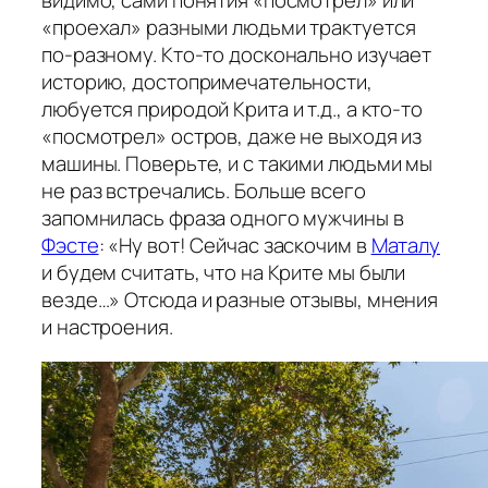
видимо, сами понятия «посмотрел» или
«проехал» разными людьми трактуется
по-разному. Кто-то досконально изучает
историю, достопримечательности,
любуется природой Крита и т.д., а кто-то
«посмотрел» остров, даже не выходя из
машины. Поверьте, и с такими людьми мы
не раз встречались. Больше всего
запомнилась фраза одного мужчины в
Фэсте
: «Ну вот! Сейчас заскочим в
Маталу
и будем считать, что на Крите мы были
везде…» Отсюда и разные отзывы, мнения
и настроения.