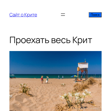
Перейти
к
Сайт о Крите
Поиск
Поиск
содержимому
Проехать весь Крит