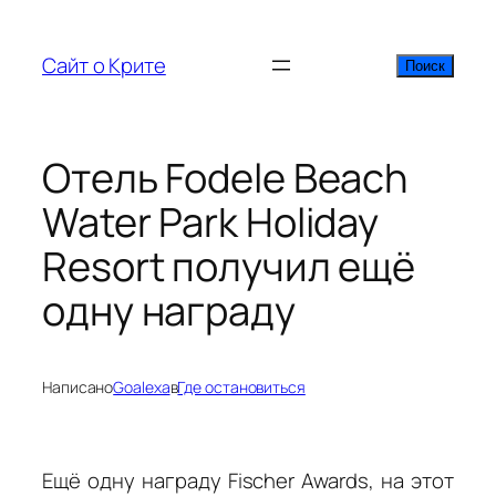
Перейти
к
Сайт о Крите
Поиск
Поиск
содержимому
Отель Fodele Beach
Water Park Holiday
Resort получил ещё
одну награду
Написано
Goalexa
в
Где остановиться
Ещё одну награду Fischer Awards, на этот