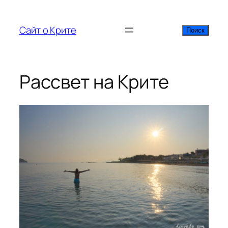
Перейти
к
Сайт о Крите
Поиск
Поиск
содержимому
Рассвет на Крите