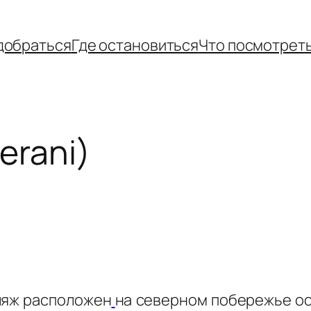
добраться
Где остановиться
Что посмотрет
erani)
пляж расположен
на северном побережье ост