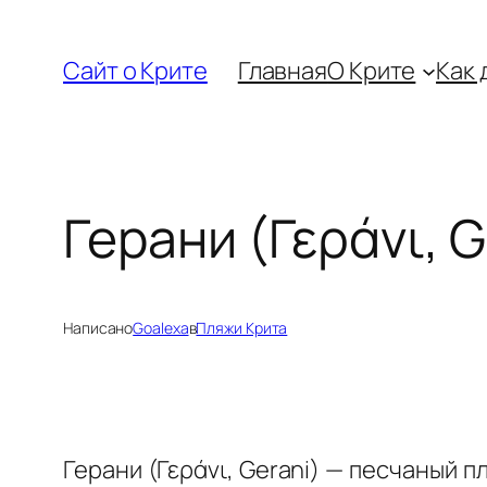
Перейти
к
Сайт о Крите
Главная
О Крите
Как 
содержимому
Герани (Γεράνι, G
Написано
Goalexa
в
Пляжи Крита
Герани (Γεράνι, Gerani) — песчаный 