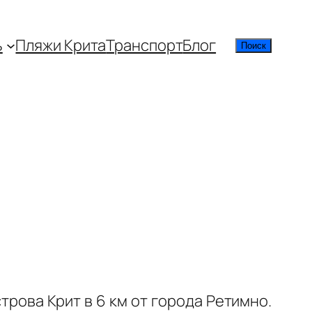
ь
Пляжи Крита
Транспорт
Блог
Поиск
Поиск
рова Крит в 6 км от города Ретимно.