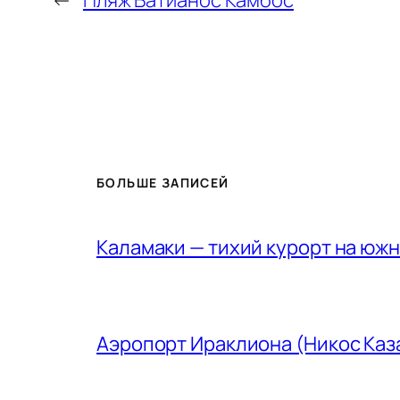
←
Пляж Ватианос Камбос
БОЛЬШЕ ЗАПИСЕЙ
Каламаки — тихий курорт на юж
Аэропорт Ираклиона (Никос Каз