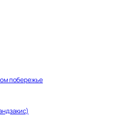
ном побережье
андзакис)