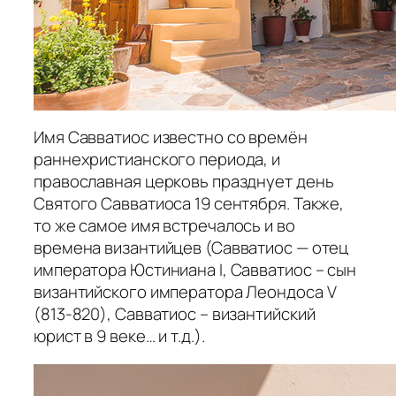
Имя Савватиос известно со времён
раннехристианского периода, и
православная церковь празднует день
Святого Савватиоса 19 сентября. Также,
то же самое имя встречалось и во
времена византийцев (Савватиос — отец
императора Юстиниана I, Савватиос – сын
византийского императора Леондоса V
(813-820), Савватиос – византийский
юрист в 9 веке… и т.д.).