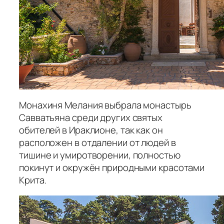
Монахиня Мелания выбрала монастырь
Савватьяна среди других святых
обителей в Ираклионе, так как он
расположен в отдалении от людей в
тишине и умиротворении, полностью
покинут и окружён природными красотами
Крита.