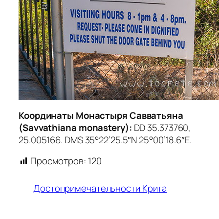
Координаты Монастыря Савватьяна
(Savvathiana monastery):
DD 35.373760,
25.005166. DMS 35°22’25.5″N 25°00’18.6″E.
Просмотров:
120
Достопримечательности Крита