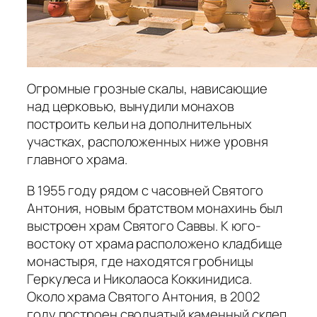
Огромные грозные скалы, нависающие
над церковью, вынудили монахов
построить кельи на дополнительных
участках, расположенных ниже уровня
главного храма.
В 1955 году рядом с часовней Святого
Антония, новым братством монахинь был
выстроен храм Святого Саввы. К юго-
востоку от храма расположено кладбище
монастыря, где находятся гробницы
Геркулеса и Николаоса Коккинидиса.
Около храма Святого Антония, в 2002
году построен сводчатый каменный склеп.