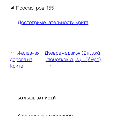
Просмотров:
155
Достопримечательности Крита
←
Железная
Дзевремедакья (Σπιτικά
дорога на
μπουρεκάκια με μυζήθρα)
Крите
→
БОЛЬШЕ ЗАПИСЕЙ
Каламаки — тихий курорт