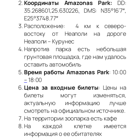
Координаты Amazonas Park:
DD:
35.268601,25.630226
,
DMS: N35°16’7″,
E25°37’48.77″
Расположение: 4 км к северо-
востоку от Неаполи на дороге
Неаполи – Курунес
Напротив парка есть небольшая
грунтовая площадка, где нам удалось
оставить автомобиль
Время работы Amazonas Park
: 10:00
–
18:00
Цена за входные билеты
: Цены на
билеты могут изменяться,
актуальную информацию лучше
смотреть на официальном источнике.
На территории зоопарка есть кафе
На каждой клетке имеется
информация о ее обитателях