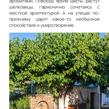
ароматами. Повсюду яркие цветы
,
растут
шелковицы, гармонично сочетаясь с
местной архитектурой. А на улицах по-
прежнему царит какое-то необычное
спокойствие и умиротворение.