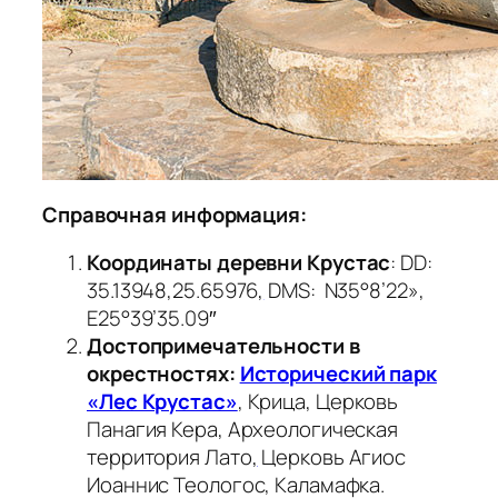
Справочная информация:
Координаты деревни Крустас
: DD:
35.13948,25.65976
,
DMS: N35°8’22»,
E25°39’35.09″
Достопримечательности в
окрестностях:
Исторический парк
«Лес Крустас»
, Крица, Церковь
Панагия Кера, Археологическая
территория Лато
,
Церковь Агиос
Иоаннис Теологос, Каламафка.