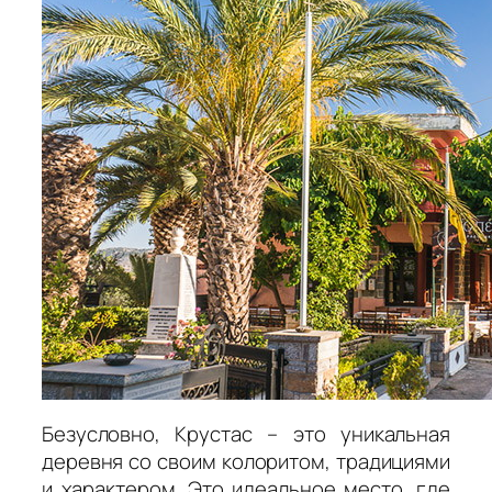
Безусловно, Крустас – это уникальная
деревня со своим колоритом, традициями
и характером. Это идеальное место
,
где