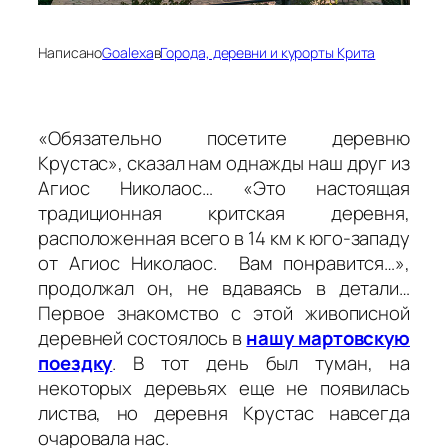
Написано
Goalexa
в
Города, деревни и курорты Крита
«Обязательно посетите деревню
Крустас», сказал нам однажды наш друг из
Агиос Николаос… «Это настоящая
традиционная критская деревня,
расположенная всего в 14 км к юго-западу
от Агиос Николаос. Вам понравится…»,
продолжал он, не вдаваясь в детали…
Первое знакомство с этой живописной
деревней состоялось в
нашу мартовскую
поездку
. В тот день был туман, на
некоторых деревьях еще не появилась
листва, но деревня Крустас навсегда
очаровала нас.