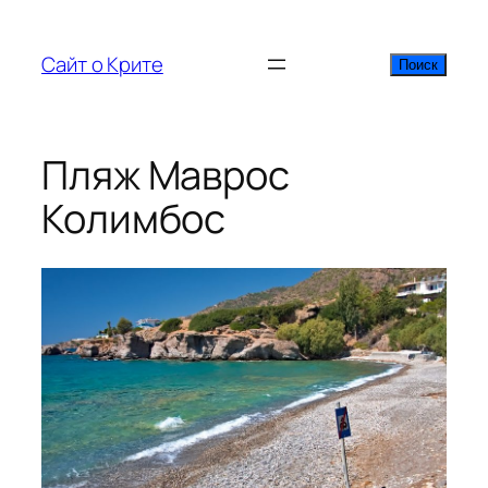
Перейти
к
Сайт о Крите
Поиск
Поиск
содержимому
Пляж Маврос
Колимбос