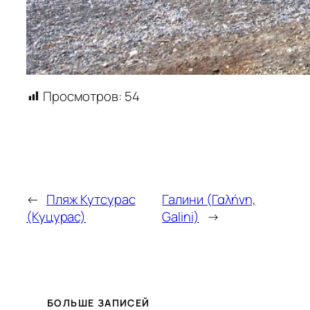
Просмотров:
54
←
Пляж Кутсурас
Галини (Γαλήνη,
(Куцурас)
Galini)
→
БОЛЬШЕ ЗАПИСЕЙ