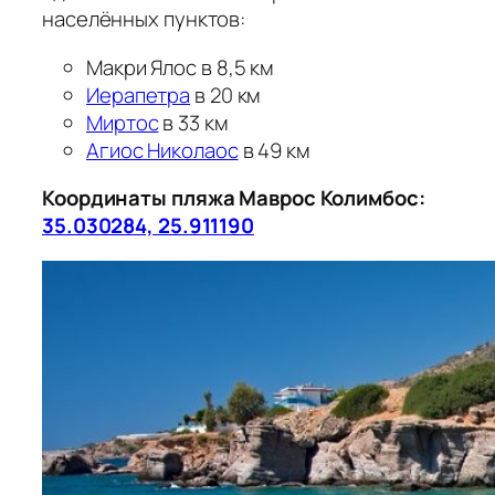
населённых пунктов:
Макри Ялос в 8,5 км
Иерапетра
в 20 км
Миртос
в 33 км
Агиос Николаос
в 49 км
Координаты пляжа Маврос Колимбос:
35.030284, 25.911190