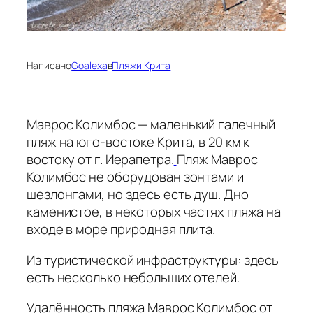
Написано
Goalexa
в
Пляжи Крита
Маврос Колимбос — маленький галечный
пляж на юго-востоке Крита, в 20 км к
востоку от г. Иерапетра.
Пляж Маврос
Колимбос не оборудован зонтами и
шезлонгами, но здесь есть душ. Дно
каменистое, в некоторых частях пляжа на
входе в море природная плита.
Из туристической инфраструктуры: здесь
есть несколько небольших отелей.
Удалённость пляжа Маврос Колимбос от