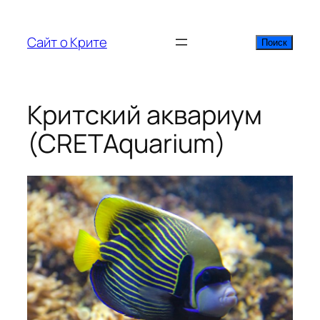
Перейти
к
Сайт о Крите
Поиск
Поиск
содержимому
Критский аквариум
(CRETAquarium)