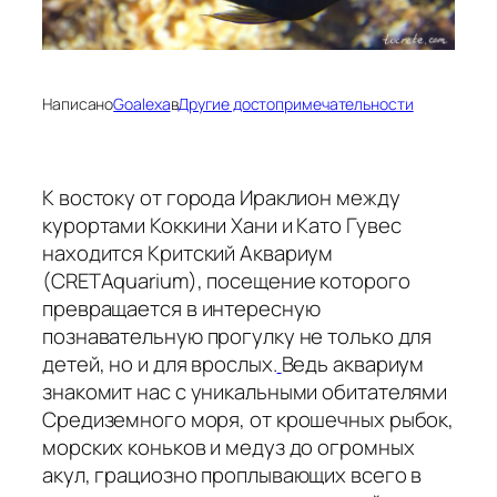
Написано
Goalexa
в
Другие достопримечательности
К востоку от города Ираклион между
курортами Коккини Хани и Като Гувес
находится Критский Аквариум
(CRETAquarium), посещение которого
превращается в интересную
познавательную прогулку не только для
детей, но и для врослых.
Ведь аквариум
знакомит нас с уникальными обитателями
Средиземного моря, от крошечных рыбок,
морских коньков и медуз до огромных
акул, грациозно проплывающих всего в