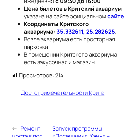
ежедневно
с 09:30 до 16:00
Цена билетов в Критский аквариум
указана на сайте официальном
сайте
.
Координаты Критского
аквариума:
35.332611, 25.282625
.
Возле аквариума есть просторная
парковка
В помещении Критского аквариума
есть закусочная и магазин.
Просмотров:
214
Достопримечательности Крита
←
Ремонт
Запуск программы
моста в пос.
«Посещаем г. Ханья –