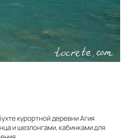
 бухте курортной деревни Агия
лнца и шезлонгами, кабинками для
ения.