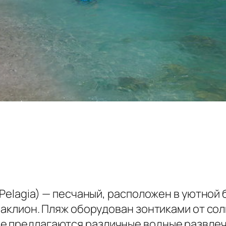
a Pelagia) — песчаный, расположен в уютной
Ираклион. Пляж оборудован зонтиками от со
же предлагаются различные водные развлеч