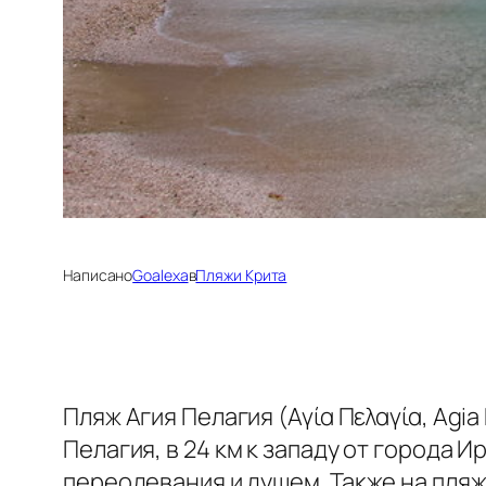
Написано
Goalexa
в
Пляжи Крита
Пляж Агия Пелагия (Αγία Πελαγία, Agi
Пелагия, в 24 км к западу от города 
переодевания и душем.
Также на пля