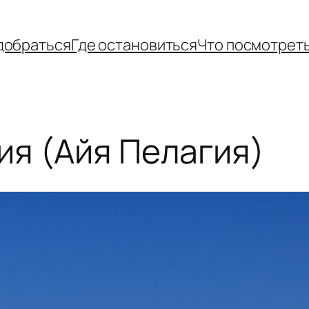
добраться
Где остановиться
Что посмотрет
ия (Айя Пелагия)