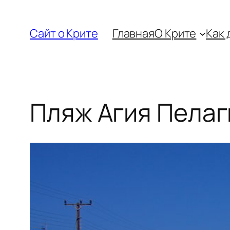
Перейти
к
Сайт о Крите
Главная
О Крите
Как 
содержимому
Пляж Агия Пелаг