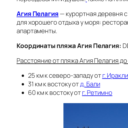
Агия Пелагия
— курортная деревня с
для хорошего отдыха у моря: рестора
апартаменты.
Координаты пляжа Агия Пелагия:
DD
Расстояние от пляжа Агия Пелагия до
25 км к северо-западу от
г. Иракл
31 км к востоку от
д. Бали
60 км к востоку от
г. Ретимно