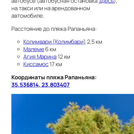
автобусе (автобусная остановка
здесь
),
на такси или на арендованном
автомобиле.
Расстояние до пляжа Рапаньяна:
Колимвари (Колимбари)
2,5 км
Малеме
6 км
Агия Марина
12 км
Киссамос
17 км
Координаты пляжа Рапаньяна:
35.536814, 23.803407