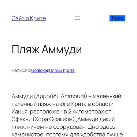
Перейти
к
Сайт о Крите
Поиск
Поиск
содержимому
Пляж Аммуди
Написано
Goalexa
в
Пляжи Крита
Аммуди (Αμμούδι, Ammoudi) – маленький
галечный пляж на юге Крита в области
Ханья, расположен в 2 километрах от
Сфакьи (Хора Сфакион).
Аммуди дикий
пляж, ничем не оборудован. Дно здесь
каменистое, поэтому для удобства лучше