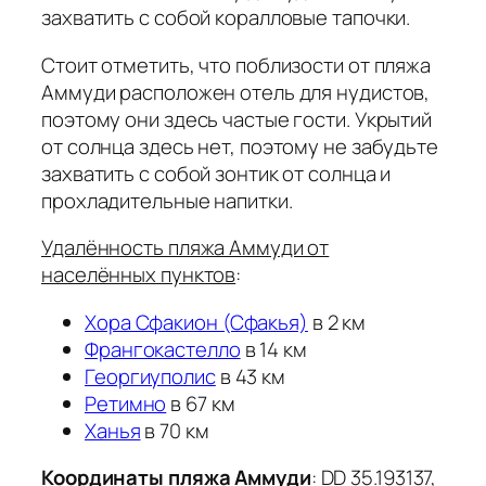
захватить с собой коралловые тапочки.
Стоит отметить, что поблизости от пляжа
Аммуди расположен отель для нудистов,
поэтому они здесь частые гости. Укрытий
от солнца здесь нет, поэтому не забудьте
захватить с собой зонтик от солнца и
прохладительные напитки.
Удалённость пляжа Аммуди от
населённых пунктов
:
Хора Сфакион (Сфакья)
в 2 км
Франгокастелло
в 14 км
Георгиуполис
в 43 км
Ретимно
в 67 км
Ханья
в 70 км
Координаты пляжа Аммуди
: DD 35.193137,