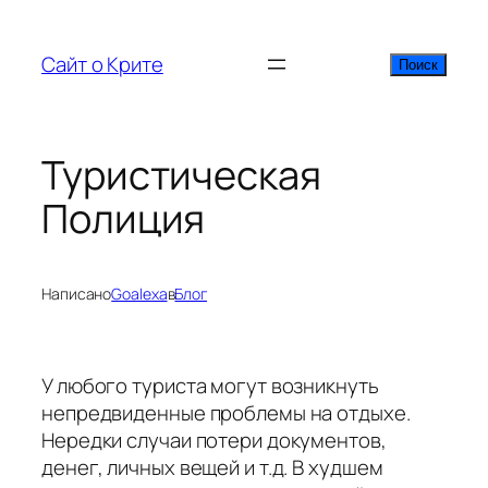
Перейти
к
Сайт о Крите
Поиск
Поиск
содержимому
Туристическая
Полиция
Написано
Goalexa
в
Блог
У любого туриста могут возникнуть
непредвиденные проблемы на отдыхе.
Нередки случаи потери документов,
денег, личных вещей и т.д. В худшем