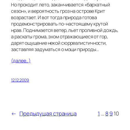
Но проходит лето, заканчивается «бархатный
сезон»
,
и вероятность гроз на острове Крит
возрастает. И вот тогда природа готова
продемонстрировать по-настоящему крутой
нрав. Поднимается ветер, льет проливной дождь,
а раскаты грома, эхом отражающиеся от гор
,
дарят ощущение некой сюрреалистичности,
заставляя задуматься о мощи природы…
(далее…)
12.12.2009
←
Предыдущая страница
1
…
8
9
10