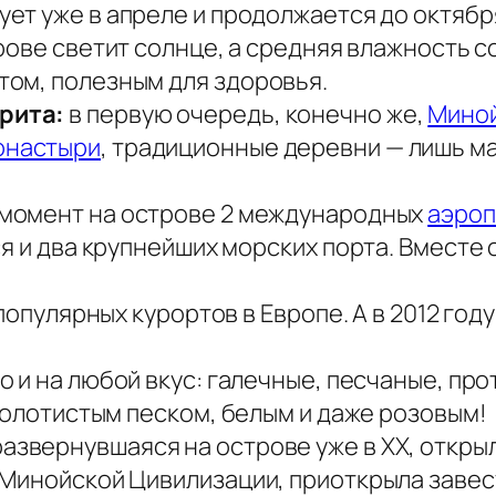
ует уже в апреле и продолжается до октябр
трове светит солнце, а средняя влажность 
ом, полезным для здоровья.
рита:
в первую очередь, конечно же,
Мино
настыри
, традиционные деревни — лишь ма
 момент на острове 2 международных
аэроп
ся и два крупнейших морских порта. Вмест
 популярных курортов в Европе. А в 2012 год
го и на любой вкус: галечные, песчаные, пр
 золотистым песком, белым и даже розовым!
 развернувшаяся на острове уже в XX, откр
 Минойской Цивилизации, приоткрыла завесу