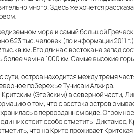
вительно много. Здесь же хочется рассказ
ровом.
Средиземном море и самый большой Греческ
о 623 тыс. человек (по информации 2011 г.)
 тыс.кв.км. Его длина с востока на запад со
 более чем на 1000 км. Самые высокие горы
о сути, остров находится между тремя част
северное побережье Туниса и Алжира.
Критским (Эгейским) в северной части, Ли
ормацию о том, что с востока остров омыв
охранилась в первозданном виде. Огромно
реди них стоит особо отметить: Диктамос, К
отметить, что на Крите проживает Критская