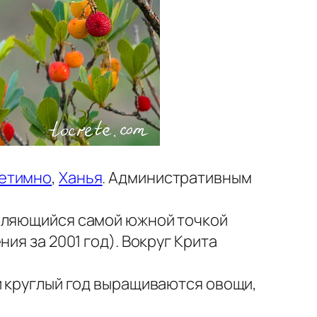
етимно
,
Ханья
. Административным
являющийся самой южной точкой
ия за 2001 год). Вокруг Крита
и круглый год выращиваются овощи,