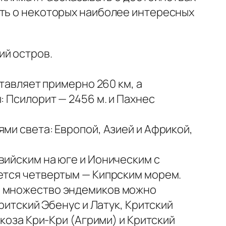
ать о некоторых наиболее интересных
ий остров.
ставляет примерно 260 км, а
: Псилорит — 2456 м. и Пахнес
ями света: Европой, Азией и Африкой,
вийским на юге и Ионическим с
ается четвертым — Кипрским морем.
е множество эндемиков можно
ритский Эбенус и Латук, Критский
 коза Кри-Кри (Агрими) и Критский