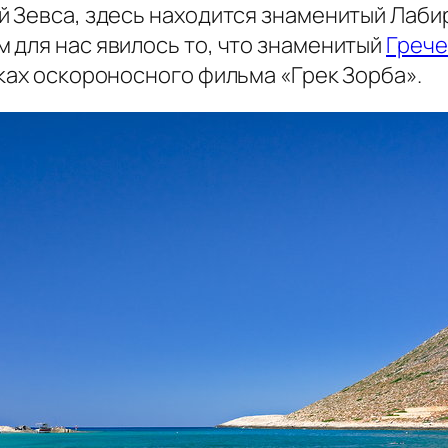
й Зевса, здесь находится знаменитый Лаб
 для нас явилось то, что знаменитый
Грече
ках оскороносного фильма «Грек Зорба».