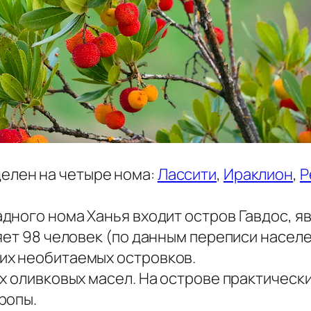
елен на четыре нома:
Лассити
,
Ираклион
,
Р
адного нома Ханья входит остров Гавдос, 
ет 98 человек (по данным переписи населен
их необитаемых островков.
х оливковых масел. На острове практическ
ропы.