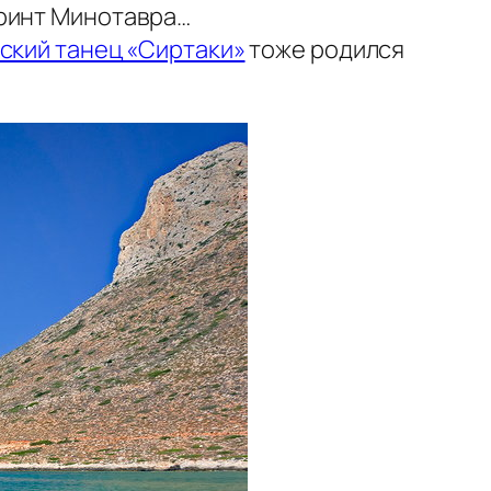
иринт Минотавра…
ский танец «Сиртаки»
тоже родился