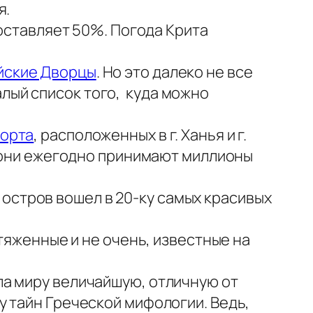
я.
составляет 50%. Погода Крита
йские Дворцы
. Но это далеко не все
лый список того, куда можно
орта
, расположенных в г. Ханья и г.
е они ежегодно принимают миллионы
у остров вошел в 20-ку самых красивых
отяженные и не очень, известные на
ыла миру величайшую, отличную от
 тайн Греческой мифологии. Ведь,