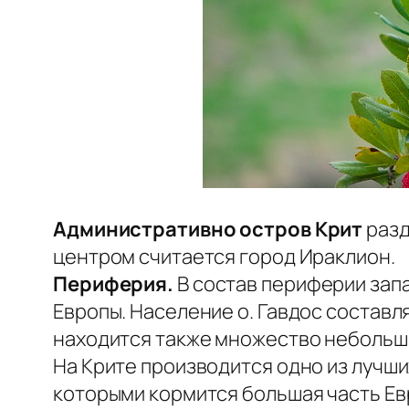
Административно остров Крит
разд
центром считается город Ираклион.
Периферия.
В состав периферии зап
Европы. Население о. Гавдос составля
находится также множество небольш
На Крите производится одно из лучши
которыми кормится большая часть Ев