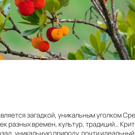
является загадкой, уникальным уголком Сре
ек разных времен, культур, традиций… Кри
азад, уникальную природу, почти идеальный