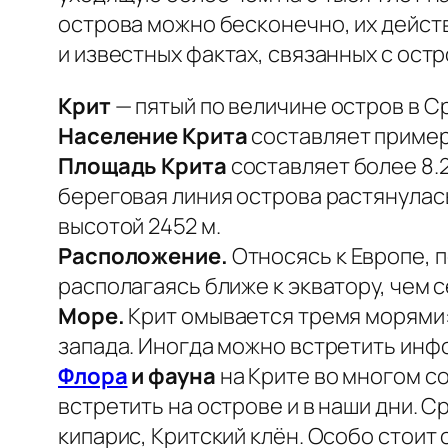
острова можно бесконечно, их дейст
и известных фактах, связанных с ост
Крит
— пятый по величине остров в 
Население Крита
составляет примерн
Площадь Крита
составляет более 8.2
береговая линия острова растянулась
высотой 2452 м.
Расположение.
Относясь к Европе, п
располагаясь ближе к экватору, чем 
Море.
Крит омывается тремя морями: 
запада. Иногда можно встретить инф
Флора
и фауна
на Крите во многом с
встретить на острове и в наши дни. С
кипарис, Критский клён. Особо стоит 