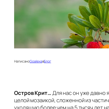
Написано
Goalexa
в
Блог
Остров Крит…
Для нас он уже давно 
целой мозаикой, сложенной из частич
уходящую более чем на 5 тысяч лет н