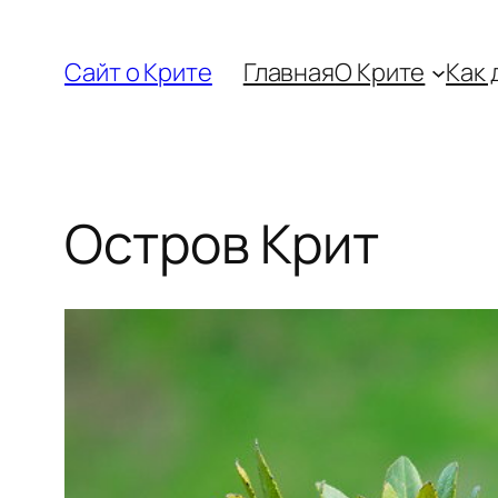
Перейти
к
Сайт о Крите
Главная
О Крите
Как 
содержимому
Остров Крит