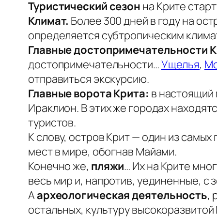
Туристический сезон
на Крите старт
Климат.
Более 300 дней в году на ос
определяется субтропическим климат
Главные достопримечательности К
достопримечательности…
Ущелья
,
Мо
отправиться экскурсию.
Главные ворота Крита:
в настоящий
Ираклион. В этих же городах находят
туристов.
К слову, остров Крит — один из самых
мест в мире, обогнав Майами.
Конечно же,
пляжи
… Их на Крите мно
весь мир и, напротив, уединенные, с
А
археологическая деятельность
,
остальных, культуру высокоразвитой