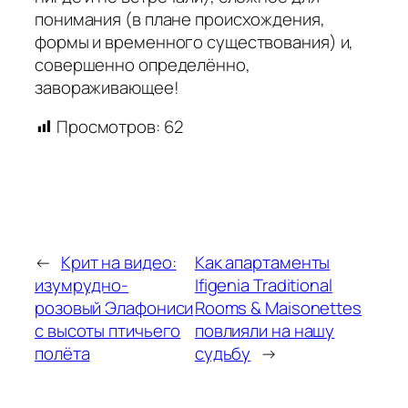
понимания (в плане происхождения,
формы и временного существования) и,
совершенно определённо,
завораживающее!
Просмотров:
62
←
Крит на видео:
Как апартаменты
изумрудно-
Ifigenia Traditional
розовый Элафониси
Rooms & Maisonettes
с высоты птичьего
повлияли на нашу
полёта
судьбу
→