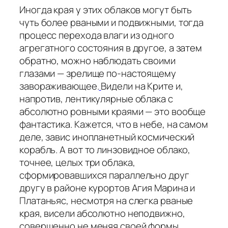
Иногда края у этих облаков могут быть
чуть более рваными и подвижными, тогда
процесс перехода влаги из одного
агрегатного состояния в другое, а затем
обратно, можно наблюдать своими
глазами — зрелище по-настоящему
завораживающее.
Видели на Крите и,
напротив, лентикулярные облака с
абсолютно ровными краями — это вообще
фантастика. Кажется, что в небе, на самом
деле, завис инопланетный космический
корабль. А вот то линзовидное облако,
точнее, целых три облака,
сформировавшихся параллельно друг
другу в районе курортов Агия Марина и
Платаньяс, несмотря на слегка рваные
края, висели абсолютно неподвижно,
совершенно не меняя своей формы.