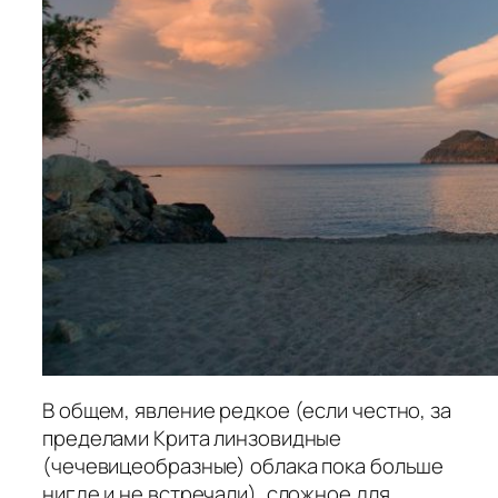
В общем, явление редкое (если честно, за
пределами Крита линзовидные
(чечевицеобразные) облака пока больше
нигде и не встречали), сложное для