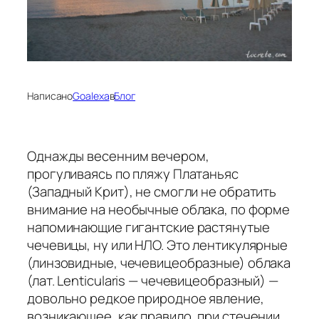
Написано
Goalexa
в
Блог
Однажды весенним вечером,
прогуливаясь по пляжу Платаньяс
(Западный Крит), не смогли не обратить
внимание на необычные облака, по форме
напоминающие гигантские растянутые
чечевицы, ну или НЛО. Это лентикулярные
(линзовидные, чечевицеобразные) облака
(лат. Lenticularis — чечевицеобразный) —
довольно редкое природное явление,
возникающее, как правило, при стечении