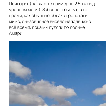
Псилорит (на высоте примерно 2.5 км над
уровнем моря). Забавно, но и тут, в то
время, как обычные облака пролетали
мимо, линзовидное висело неподвижно
всё время, пока мы гуляли по долине
Амари: