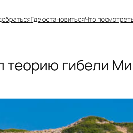
добраться
Где остановиться
Что посмотрет
л теорию гибели М