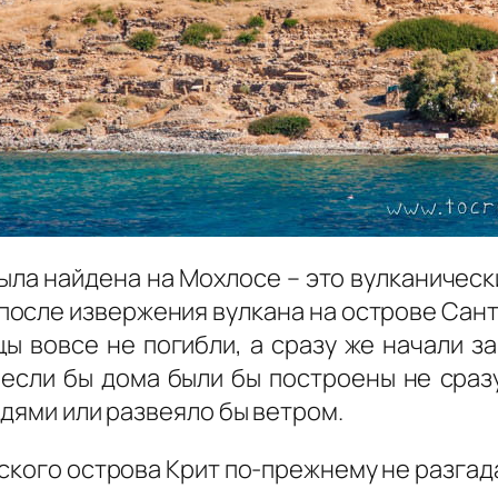
была найдена на Мохлосе – это вулканическ
 после извержения вулкана на острове Сан
цы вовсе не погибли, а сразу же начали з
 если бы дома были бы построены не сраз
ждями или развеяло бы ветром.
йского острова Крит по-прежнему не разга