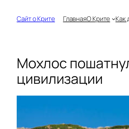
Перейти
к
Сайт о Крите
Главная
О Крите
Как 
содержимому
Мохлос пошатну
цивилизации