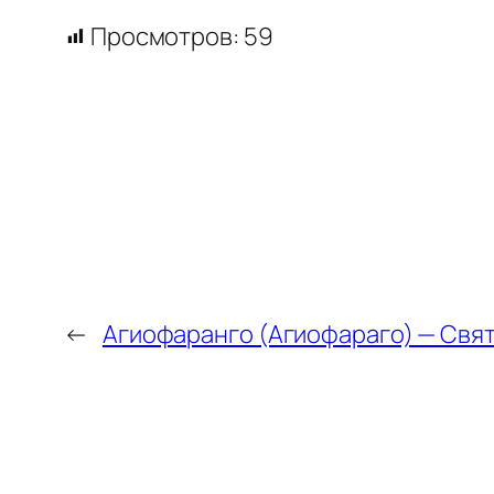
Просмотров:
59
←
Агиофаранго (Агиофараго) — Свя