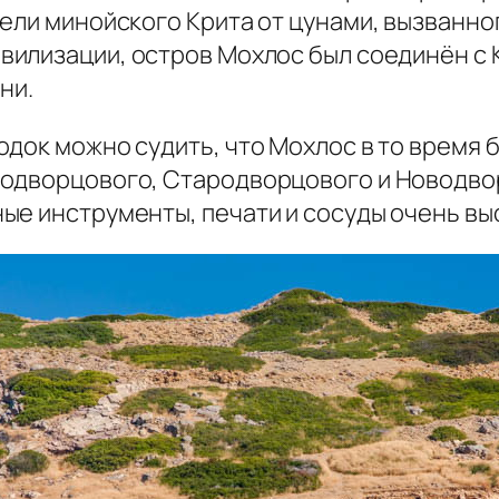
бели минойского Крита от цунами, вызванно
вилизации, остров Мохлос был соединён с
ни.
одок можно судить, что Мохлос в то время 
Додворцового, Стародворцового и Новодвор
ые инструменты, печати и сосуды очень вы