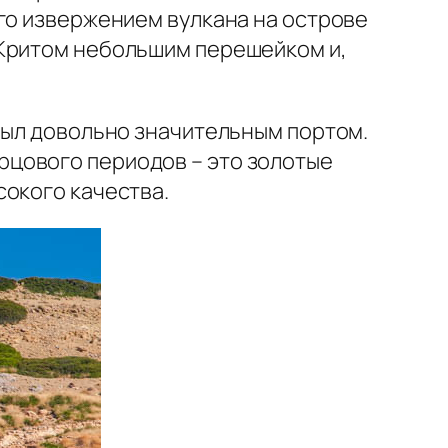
го извержением вулкана на острове
 Критом небольшим перешейком и,
был довольно значительным портом.
цового периодов – это золотые
сокого качества.