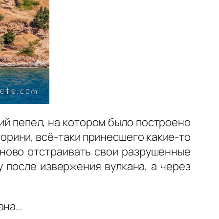
ий пепел, на котором было построено
торини, всё-таки принесшего какие-то
аново отстраивать свои разрушенные
у после извержения вулкана, а через
дана…