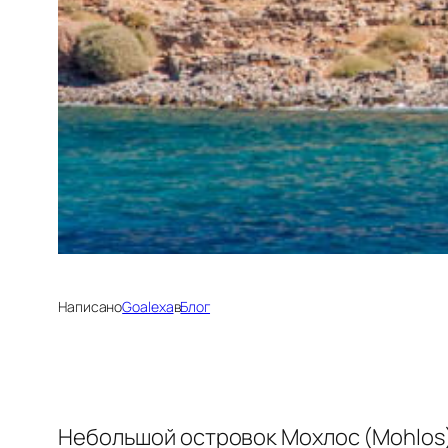
Написано
Goalexa
в
Блог
Небольшой островок Мохлос (Mohlos),