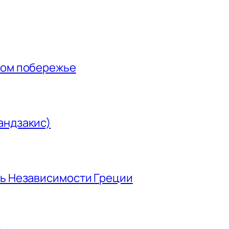
ном побережье
андзакис)
нь Независимости Греции