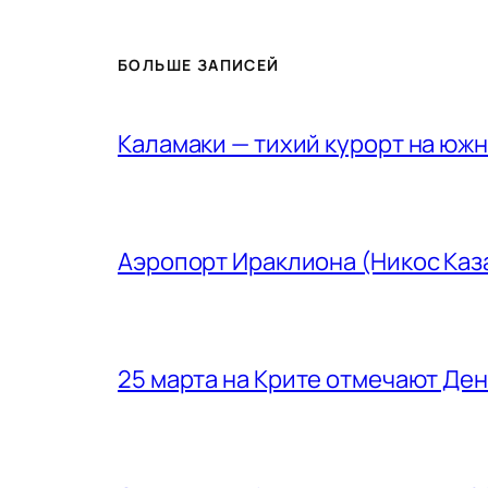
БОЛЬШЕ ЗАПИСЕЙ
Каламаки — тихий курорт на юж
Аэропорт Ираклиона (Никос Каз
25 марта на Крите отмечают Де